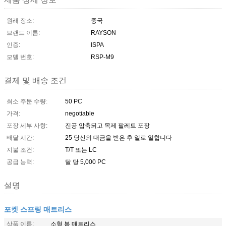
원래 장소:
중국
브랜드 이름:
RAYSON
인증:
ISPA
모델 번호:
RSP-M9
결제 및 배송 조건
최소 주문 수량:
50 PC
가격:
negotiable
포장 세부 사항:
진공 압축되고 목제 팔레트 포장
배달 시간:
25 당신의 대금을 받은 후 일로 일합니다
지불 조건:
T/T 또는 LC
공급 능력:
달 당 5,000 PC
설명
포켓 스프링 매트리스
상품 이름:
소형 봄 매트리스