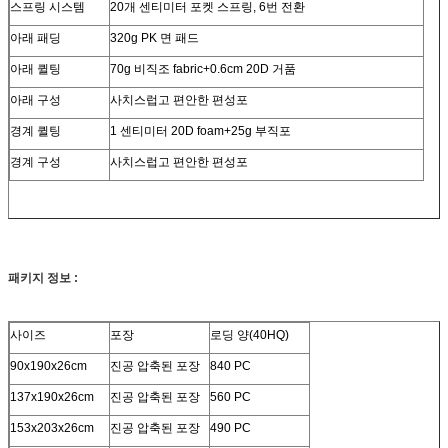
스프링 시스템
20개 센티미터 포켓 스프링, 6번 전환
아래 패딩
320g PK 면 패드
아래 퀼팅
70g 비직조 fabric+0.6cm 20D 거품
아래 구성
사치스럽고 편안한 편성포
경계 퀼팅
1 센티미터 20D foam+25g 부직포
경계 구성
사치스럽고 편안한 편성포
패키지 정보 :
사이즈
포장
로딩 양(40HQ)
90x190x26cm
진공 압축된 포장
840 PC
137x190x26cm
진공 압축된 포장
560 PC
153x203x26cm
진공 압축된 포장
490 PC