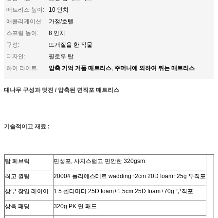
매트리스 높이:
10 인치
애플리케이션:
가정/호텔
스프링 높이:
8 인치
구성:
뜨개질을 한 직물
디자인:
필로우 탑
압축 기억 거품 매트리스
주머니에 의하여 튀는 매트리스
하이 라이트:
,
대나무 구성과 멋진 / 압축된 면직포 매트리스
기술적이고 재료 :
탑 페브릭
편성포, 사치스럽고 편안한 320gsm
최고 퀼팅
2000# 폴리에스테르 wadding+2cm 20D foam+25g 부직포
상부 장입 레이어
1.5 센티미터 25D foam+1.5cm 25D foam+70g 부직포
상측 패딩
320g PK 면 패드