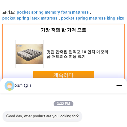
pocket spring memory foam mattress
꼬리표:
,
pocket spring latex mattress
pocket spring mattress king size
,
가장 저렴 한 가격 으로
멋진 압축된 면직포 10 인치 메모리
폼 매트리스 여왕 크기
계속하다
Sufi Qiu
포켓 스프링 매트리스
더 많은 것
3:32 PM
Good day, what product are you looking for?
링 포켓
연속 10 인치 포켓
유럽 최고 압착기
주택 / 호텔을 위한
슬리프웰 
매트리스
스프링 매트리스
두배 포켓 스프링
필로우 탑 포켓 스
흡 젤 주