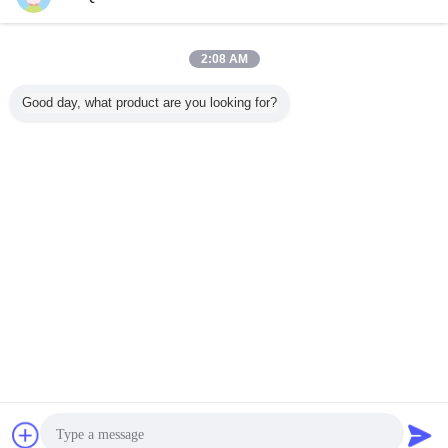
연락처
주문 제작된 왕 현대 상광 가구 침실 세트 재단
2:08 AM
연락처
Good day, what product are you looking for?
1 / 2
언어를 바꾸십시오
Korean
홈
|
우리에 대하여
|
사이트맵
|
Privacy Policy
탁상용 전망
Copyright © 2015 - 2026 Foshan Rayson Global CO., Ltd.
All rights reserved.
잡담
견적 요청