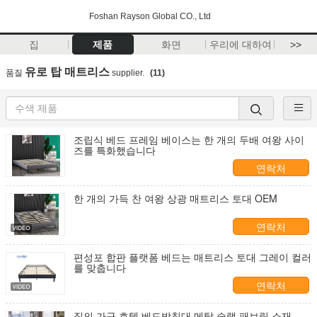
Foshan Rayson Global CO., Ltd
집
제품
화면
우리에 대하여
>>
유로 탑 매트리스
품질
supplier.
(11)
조립식 베드 프레임 베이스는 한 개의 두배 여왕 사이
즈를 특화했습니다
연락처
한 개의 가득 찬 여왕 상광 매트리스 토대 OEM
연락처
편성포 합판 플랫폼 베드는 매트리스 토대 그레이 컬러
를 맞춥니다
연락처
집의 가구 호텔 베드받침대 메탈 슬랫 패브릭 소재