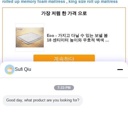
rolled up memory foam mattress
king size roll up mattress
,
가장 저렴 한 가격 으로
Eco - 가지고 다닐 수 있는 보넬 봄
18 센티미터 높이와 우호적 백색 화
면 상향 이동 매트리스
계속하다
Sufi Qiu
롤업 매트리스
더 많은 것
7:33 PM
Good day, what product are you looking for?
포켓 스프
보넬 봄과 집의 필
맞춘 순수한 스펀
주머니 봄 10 " 높
편안한 10
포제 매트
로우 탑 메모리 폼
지 8 인치 메모리
이와 유럽 최고 굴
/ 퀸 사이즈
 스존리,
롤 아웃 매트리스
폼은 매트리스 상
려진 메모리 발포
모리 폼 
 감아 올립
층 전체 크기를 감
제 매트리스
토
다
아 올립니다