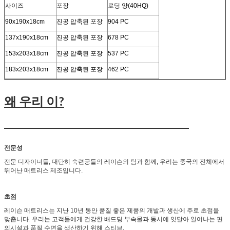
사이즈
포장
로딩 양(40HQ)
90x190x18cm
진공 압축된 포장
904 PC
137x190x18cm
진공 압축된 포장
678 PC
153x203x18cm
진공 압축된 포장
537 PC
183x203x18cm
진공 압축된 포장
462 PC
왜 우리 이?
전문성
전문 디자이너들, 대단히 숙련공들의 레이슨의 팀과 함께, 우리는 중국의 전체에서
뛰어난 매트리스 제조입니다.
초점
레이슨 매트리스는 지난 10년 동안 품질 좋은 제품의 개발과 생산에 주로 초점을
맞춥니다. 우리는 고객들에게 건강한 배드딩 부속물과 동시에 잇달아 일어나는 편
의시설과 품질 수면을 생산하기 위해 스티브.