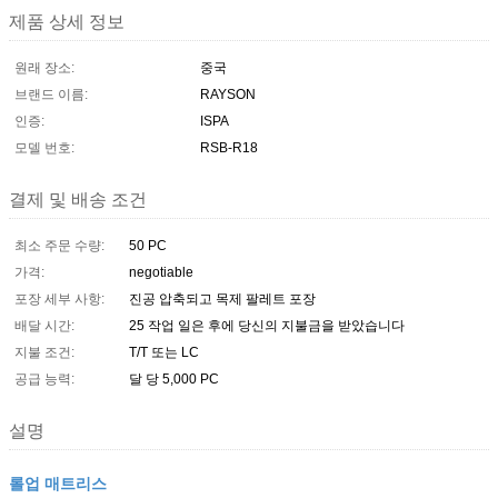
제품 상세 정보
원래 장소:
중국
브랜드 이름:
RAYSON
인증:
ISPA
모델 번호:
RSB-R18
결제 및 배송 조건
최소 주문 수량:
50 PC
가격:
negotiable
포장 세부 사항:
진공 압축되고 목제 팔레트 포장
배달 시간:
25 작업 일은 후에 당신의 지불금을 받았습니다
지불 조건:
T/T 또는 LC
공급 능력:
달 당 5,000 PC
설명
롤업 매트리스