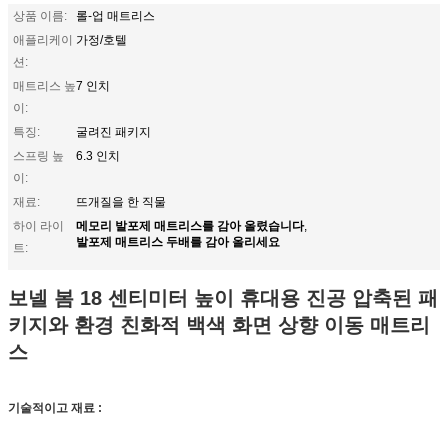
상품 이름:
롤-업 매트리스
애플리케이
가정/호텔
션:
매트리스 높
7 인치
이:
특징:
굴려진 패키지
스프링 높
6.3 인치
이:
재료:
뜨개질을 한 직물
메모리 발포제 매트리스를 감아 올렸습니다
하이 라이
,
발포제 매트리스 두배를 감아 올리세요
트:
보넬 봄 18 센티미터 높이 휴대용 진공 압축된 패
키지와 환경 친화적 백색 화면 상향 이동 매트리
스
기술적이고 재료 :