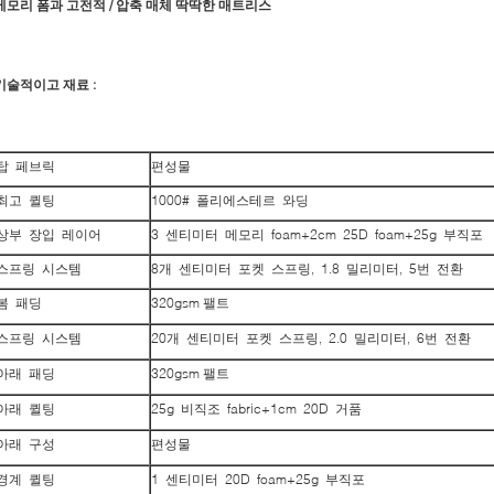
메모리 폼과 고전적 / 압축 매체 딱딱한 매트리스
기술적이고 재료 :
탑 페브릭
편성물
최고 퀼팅
1000# 폴리에스테르 와딩
상부 장입 레이어
3 센티미터 메모리 foam+2cm 25D foam+25g 부직포
스프링 시스템
8개 센티미터 포켓 스프링, 1.8 밀리미터, 5번 전환
봄 패딩
320gsm 팰트
스프링 시스템
20개 센티미터 포켓 스프링, 2.0 밀리미터, 6번 전환
아래 패딩
320gsm 팰트
아래 퀼팅
25g 비직조 fabric+1cm 20D 거품
아래 구성
편성물
경계 퀼팅
1 센티미터 20D foam+25g 부직포