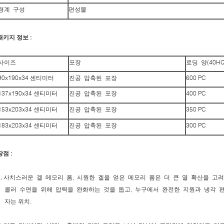
경계 구성
편성물
패키지 정보 :
사이즈
포장
로딩 양(40HQ
90x190x34 센티미터
진공 압축된 포장
600 PC
137x190x34 센티미터
진공 압축된 포장
400 PC
153x203x34 센티미터
진공 압축된 포장
350 PC
183x203x34 센티미터
진공 압축된 포장
300 PC
장점 :
.
사치스러운 겔 메모리 폼, 시원한 겔을 얻은 메모리 폼은 더 큰 열 확산을 고
콜러 수면을 위해 압력을 완화하는 것을 돕고, 누구에서 완전한 지원과 냉각 
자는 위치.