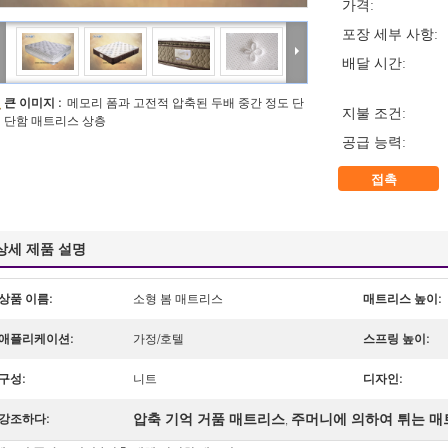
가격:
포장 세부 사항:
배달 시간:
큰 이미지 :
메모리 폼과 고전적 압축된 두배 중간 정도 단
지불 조건:
단함 매트리스 상층
공급 능력:
접촉
상세 제품 설명
상품 이름:
소형 봄 매트리스
매트리스 높이:
애플리케이션:
가정/호텔
스프링 높이:
구성:
니트
디자인:
압축 기억 거품 매트리스
주머니에 의하여 튀는 
강조하다:
,