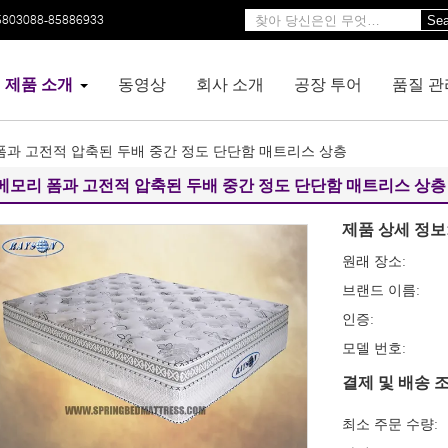
5803088-85886933
Sea
제품 소개
동영상
회사 소개
공장 투어
품질 관
폼과 고전적 압축된 두배 중간 정도 단단함 매트리스 상층
메모리 폼과 고전적 압축된 두배 중간 정도 단단함 매트리스 상층
제품 상세 정보
원래 장소:
브랜드 이름:
인증:
모델 번호:
결제 및 배송 조
최소 주문 수량: