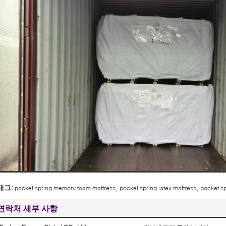
,
,
태그:
pocket spring memory foam mattress
pocket spring latex mattress
pocket sp
연락처 세부 사항