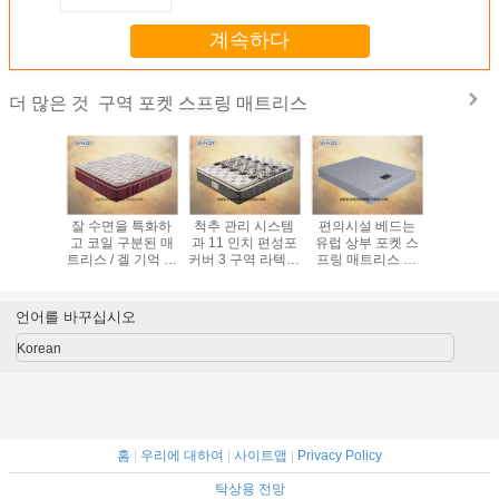
계속하다
구역 포켓 스프링 매트리스
더 많은 것
 베개 상
잘 수면을 특화하
척추 관리 시스템
편의시설 베드는
가정 용 백색
구분된 매
고 코일 구분된 매
과 11 인치 편성포
유럽 상부 포켓 스
원단 메모
 연질 포
트리스 / 겔 기억 도
커버 3 구역 라텍스
프링 매트리스 여
넬 스프링
트를 넣어
암 매트리스를 횡
매트리스
왕 사이즈를 압축
스
니다
령합니다
했습니다
언어를 바꾸십시오
Korean
홈
|
우리에 대하여
|
사이트맵
|
Privacy Policy
탁상용 전망