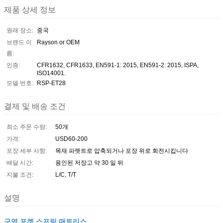
제품 상세 정보
원래 장소:
중국
브랜드 이
Rayson or OEM
름:
인증:
CFR1632, CFR1633, EN591-1: 2015, EN591-2: 2015, ISPA,
ISO14001.
모델 번호:
RSP-ET28
결제 및 배송 조건
최소 주문 수량:
50개
가격:
USD60-200
포장 세부 사항:
목재 파렛트로 압축되거나 포장 위로 회전시킵니다
배달 시간:
용인된 저장고 약 30 일 뒤
지불 조건:
L/C, T/T
설명
구역 포켓 스프링 매트리스