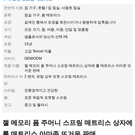
전반적 사용:
집 가구, 호텔 / 집 침실, 사용된 침실
종류:
침실 가구, 봄 매트리스
포장:
갈색인 통에서 포장을 회전시키거나 평평하게 압축됩니다
크기:
모든 크기, 왕, 여왕, 이중, 단일 및 맞춤형
색상:
샘플로서의 당신의 선택 /에
보증:
15년
직물:
고급 Tencel 직물
서비스:
OEM/ODM
제품 이름:
젤 메모리 폼 주머니 스프링 매트리스 상자에 롤 매트리스 아마존 뜨
거운 판매
매트리스 타
2 변의, 유럽 상부 포켓 스프링 매트리스
입:
스타일:
친환경적이고 건강한
봄:
표준 독립적 포켓형 스프링
견고:
중간 및 플러시
젤 메모리 폼 주머니 스프링 매트리스 상자에
롤 매트리스 아마존 뜨거운 판매