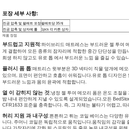
포장 세부 사항:
진공 압축 및 팔레트 포장
팔레트당 35개
진공 압축 및 상자에 롤
1pcs 각 카튼 상자
제품 장점
부드럽고 지원적
:
하이브리드 매트레스는 부드러운 젤 투여 메
게 결합하여 모든 종류의 잠자리에 적합한 중간 단단성을 만듭니다
희생 하지 않고도 유로 톱 에서 부드러운 느낌 을 즐길 수 있습니
플러시 폼 톱
:
매트리스 윗부분은 3D 넥타이 직물 덮개에 메모
있으며, 표면이 편안하고 호흡이 쉬워집니다.유로 톱 디자인은 
부드러운 느낌과 몸의 윤곽에 적합합니다.
열 이 갇히지 않는 것
:
냉정 젤 투여 메모리 폼은 온도 조절을
밤 내내 편안하게 지낼 수 있도록 설계되었습니다.모든 BedStory
CFR1633 표준을 충족합니다. 즉, 그 자체는 불타기 어렵고,
허리 지원 과 내구성
:
튼튼하고 튀는 코일 베이스는 다양한 
니다. 주머니 코일은 독립적으로 움직입니다.움직임의 감각을 
니다.가장자리에 강화 된 스프링의 두 줄은 높은 내구성을 위해