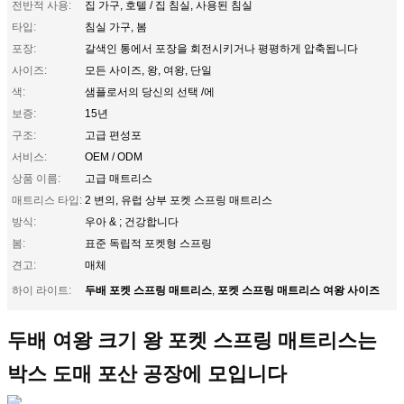
전반적 사용:
집 가구, 호텔 / 집 침실, 사용된 침실
타입:
침실 가구, 봄
포장:
갈색인 통에서 포장을 회전시키거나 평평하게 압축됩니다
사이즈:
모든 사이즈, 왕, 여왕, 단일
색:
샘플로서의 당신의 선택 /에
보증:
15년
구조:
고급 편성포
서비스:
OEM / ODM
상품 이름:
고급 매트리스
매트리스 타입:
2 변의, 유럽 상부 포켓 스프링 매트리스
방식:
우아 & ; 건강합니다
봄:
표준 독립적 포켓형 스프링
견고:
매체
두배 포켓 스프링 매트리스
포켓 스프링 매트리스 여왕 사이즈
하이 라이트:
,
두배 여왕 크기 왕 포켓 스프링 매트리스는
박스 도매 포산 공장에 모입니다