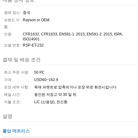
원래 장소:
중국
브랜드 이
Rayson or OEM
름:
인증:
CFR1632, CFR1633, EN591-1: 2015, EN591-2: 2015, ISPA,
ISO14001.
모델 번호:
RSP-ET-232
결제 및 배송 조건
최소 주문 수량:
50 PC
가격:
USD60~162.9
포장 세부 사항:
목재 파렛트로 압축되거나 포장 위로 회전시킵니다
배달 시간:
용인된 저장고 약 30 일 뒤
지불 조건:
L/C (신용장), 전신환
설명
롤업 매트리스