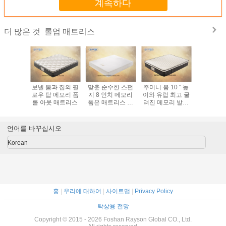
계속하다
롤업 매트리스
더 많은 것
편안한 10 인치 킹
사치스러운 7 인치
편성포 포켓 스프
보넬 봄과
/ 퀸 사이즈 롤업 메
압축된 보넬 봄 화
링은 발포제 매트
로우 탑 
모리 폼 매트리스
면 상향 이동 매트
리스 두배 스존리,
롤 아웃 
토퍼
리스 메모리 폼
ISPA를 감아 올립
니다
언어를 바꾸십시오
Korean
홈
|
우리에 대하여
|
사이트맵
|
Privacy Policy
탁상용 전망
Copyright © 2015 - 2026 Foshan Rayson Global CO., Ltd.