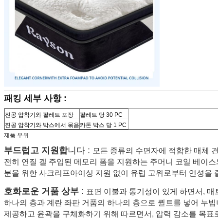
패킹 세부 사항 :
진공 압착기와 팔레트 포장
팔레트 당 30 PC
진공 압착기와 박스에서 묶음
카톤 박스 당 1 PC
제품 우위
부드럽고 지원합
니다 :
모든 종류의 수면자에 적합한 매체 
전히 연질 겔 주입된 메모리 폼을 지원하는 주머니 코일 베이스
분을 위한 사크리프아이싱 지원 없이 유럽 고위로부터 연성을 
호화로운 거품 상부
:
표면 이불과 통기성이 있게 하면서, 매
하나의 층과 계란 좌판 거품의 하나의 층으로 퀼트를 넣어 누빕
제공하고 윤곽을 구체화하기 위해 따르면서, 압력 감소를 목표