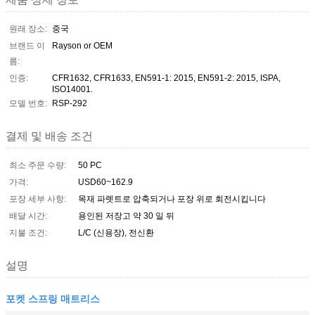
원래 장소:
중국
브랜드 이
Rayson or OEM
름:
인증:
CFR1632, CFR1633, EN591-1: 2015, EN591-2: 2015, ISPA,
ISO14001.
모델 번호:
RSP-292
결제 및 배송 조건
최소 주문 수량:
50 PC
가격:
USD60~162.9
포장 세부 사항:
목재 파렛트로 압축되거나 포장 위로 회전시킵니다
배달 시간:
용인된 저장고 약 30 일 뒤
지불 조건:
L/C (신용장), 전신환
설명
포켓 스프링 매트리스