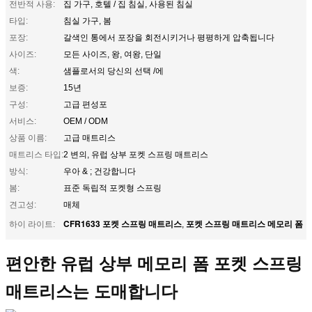
전반적 사용:
집 가구, 호텔 / 집 침실, 사용된 침실
타입:
침실 가구, 봄
포장:
갈색인 통에서 포장을 회전시키거나 평평하게 압축됩니다
사이즈:
모든 사이즈, 왕, 여왕, 단일
색:
샘플로서의 당신의 선택 /에
보증:
15년
구성:
고급 편성포
서비스:
OEM / ODM
상품 이름:
고급 매트리스
매트리스 타입:
2 변의, 유럽 상부 포켓 스프링 매트리스
방식:
우아 & ; 건강합니다
봄:
표준 독립적 포켓형 스프링
견고성:
매체
CFR1633 포켓 스프링 매트리스
포켓 스프링 매트리스 메모리 폼
하이 라이트:
,
편안한 유럽 상부 메모리 폼 포켓 스프링
매트리스는 도매합니다