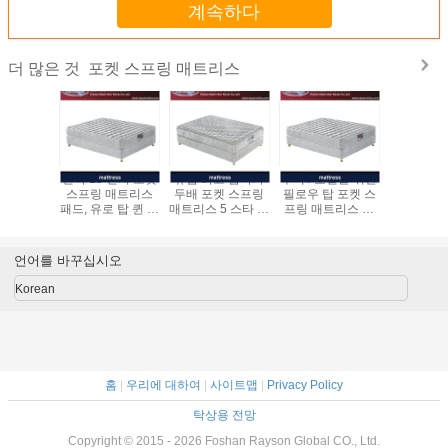
계속하다
포켓 스프링 매트리스
더 많은 것
슬리프웰 냉각 호
편안한 주입된 겔
인너스프링 포켓
연속 10 
흡 젤 주머니 스프
메모리 폼 매트리
스프링 매트리스
스프링 
링 하이브리드 매
스 14 인치 필로우
진공포장된 크기
패드, 유로 
트 킹/퀸 사이즈 메
탑 매트리스 패드
왕 필로우 탑 매트
트리
모리 폼 조용한 스
리스
프링 침대
언어를 바꾸십시오
Korean
홈
|
우리에 대하여
|
사이트맵
|
Privacy Policy
탁상용 전망
Copyright © 2015 - 2026 Foshan Rayson Global CO., Ltd.