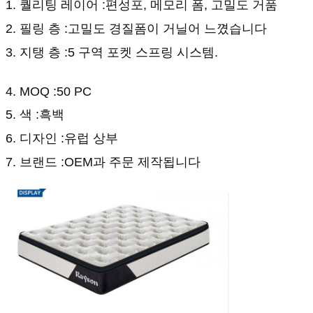
1. 퀄리팅 레이어 :편성포, 메모리 폼, 고밀도 거품
2. 필링 층 :고밀도 경질폼이 거닐어 느꼈습니다
3. 지탱 층 :5 구역 포켓 스프링 시스템.
4. MOQ :50 PC
5. 색 :흑백
6. 디자인 :유럽 상부
7. 브랜드 :OEM과 주문 제작됩니다