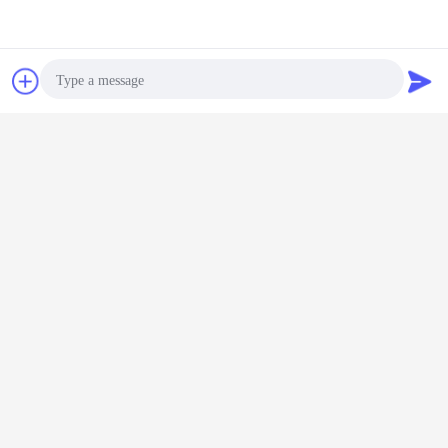
주저하지 마시고 아래 연락처로 연락주세요.
이메일:
공급@raysonchina.com
잡담
견적 요청
WhatsApp/위챗/몹:
+86 13790021904
담당자:
맨디
Photo
Video Call
Audio Call
roll up foam mattress double
꼬리표:
,
rolled up memory foam mattress
king size roll up mattress
,
가장 저렴 한 가격 으로