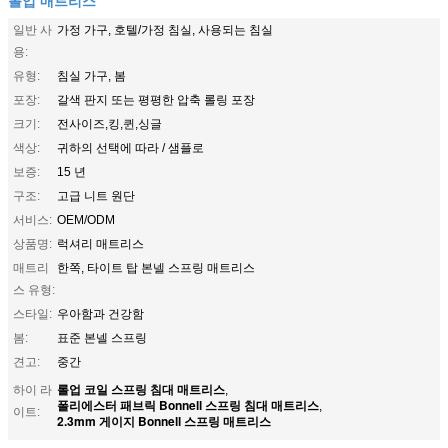
일반 사
가정 가구, 호텔/가정 침실, 사용되는 침실
용:
유형:
침실 가구, 봄
포장:
갈색 판지 또는 평평한 압축 롤링 포장
크기:
전사이즈,킹,퀸,싱글
색상:
귀하의 선택에 따라 / 샘플로
보증:
15 년
구조:
고급 니트 원단
서비스:
OEM/ODM
상품명:
럭셔리 매트리스
매트리
한쪽, 타이트 탑 본넬 스프링 매트리스
스 유형:
스타일:
우아함과 건강함
봄:
표준 본넬 스프링
견고:
중간
롤업 코일 스프링 침대 매트리스
하이 라
,
폴리에스터 패브릭 Bonnell 스프링 침대 매트리스
,
이트:
2.3mm 게이지 Bonnell 스프링 매트리스