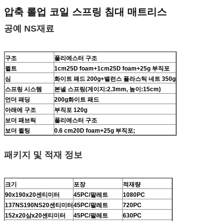
압축 롤업 코일 스프링 침대 매트리스
공예
NS
재료
구조
폴리에스터
구조
퀼트
1cm25D foam+1cm25D foam+25g 부직포
심
화이트 패드 200g+밸런스 플라스틱 네트 350g
스프링 시스템
본넬 스프링(게이지:2.3mm, 높이:15cm)
언더 패딩
200g화이트 패드
아래에
구조
부직포 120g
보더 패브릭
폴리에스터
구조
보더 퀼팅
0.6 cm20D foam+25g 부직포;
패키지 및 적재 정보
크기
포장
적재량
90x190x2
0
센티미터
45
PC/팔레트
1080
PC
1
37
NS
190
NS
20
센티미터
45
PC/팔레트
720
PC
1
52
x20
삼
x2
0
센티미터
45
PC/팔레트
630
PC