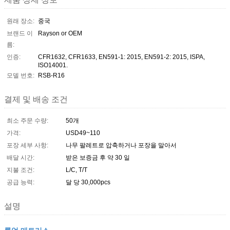
원래 장소:
중국
브랜드 이
Rayson or OEM
름:
인증:
CFR1632, CFR1633, EN591-1: 2015, EN591-2: 2015, ISPA,
ISO14001.
모델 번호:
RSB-R16
결제 및 배송 조건
최소 주문 수량:
50개
가격:
USD49~110
포장 세부 사항:
나무 팔레트로 압축하거나 포장을 말아서
배달 시간:
받은 보증금 후 약 30 일
지불 조건:
L/C, T/T
공급 능력:
달 당 30,000pcs
설명
롤업 매트리스