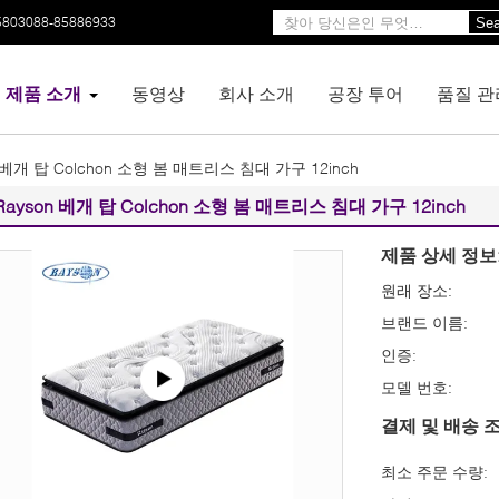
5803088-85886933
Sea
제품 소개
동영상
회사 소개
공장 투어
품질 관
n 베개 탑 Colchon 소형 봄 매트리스 침대 가구 12inch
Rayson 베개 탑 Colchon 소형 봄 매트리스 침대 가구 12inch
제품 상세 정보
원래 장소:
브랜드 이름:
인증:
모델 번호:
결제 및 배송 조
최소 주문 수량: