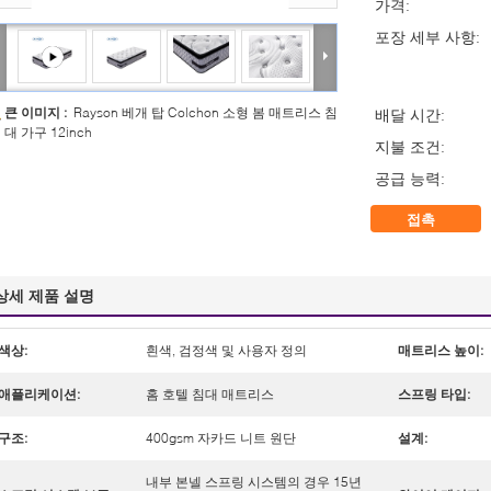
가격:
포장 세부 사항:
큰 이미지 :
Rayson 베개 탑 Colchon 소형 봄 매트리스 침
배달 시간:
대 가구 12inch
지불 조건:
공급 능력:
접촉
상세 제품 설명
색상:
흰색, 검정색 및 사용자 정의
매트리스 높이:
애플리케이션:
홈 호텔 침대 매트리스
스프링 타입:
구조:
400gsm 자카드 니트 원단
설계:
내부 본넬 스프링 시스템의 경우 15년