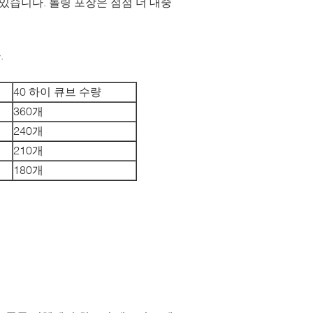
있습니다. 롤링 포장은 점점 더 대중
.
40 하이 큐브 수량
360개
240개
210개
180개